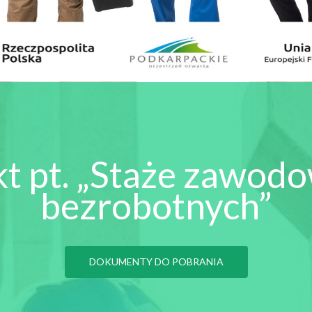
kt pt. „Staże zawodo
bezrobotnych”
DOKUMENTY DO POBRANIA