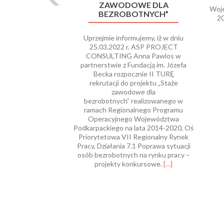
ZAWODOWE DLA
Woje
BEZROBOTNYCH”
20
Uprzejmie informujemy, iż w dniu
25.03.2022 r. ASP PROJECT
CONSULTING Anna Pawlos w
partnerstwie z Fundacją im. Józefa
Becka rozpocznie II TURĘ
rekrutacji do projektu „Staże
zawodowe dla
bezrobotnych” realizowanego w
ramach Regionalnego Programu
Operacyjnego Województwa
Podkarpackiego na lata 2014-2020, Oś
Priorytetowa VII Regionalny Rynek
Pracy, Działania 7.1 Poprawa sytuacji
osób bezrobotnych na rynku pracy –
Read
projekty konkursowe.
[…]
more
about
II
TURA
REKRUTACJI
DO