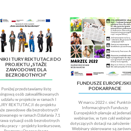
IKI I TURY REKTUTACJI DO
PROJEKTU „STAŻE
ZAWODOWE DLA
BEZROBOTNYCH”
FUNDUSZE EUROPEJSKI
PODKARPACIE
Poniżej przedstawiamy listę
kingową osób zakwalifikowanych
 udziału w projekcie w ramach I
W marcu 2022 r. sieć Punkt
URY REKTUTACJI do projektu
Informacyjnych Funduszy
aże zawodowe dla bezrobotnych”
Europejskich planuje aż jedenaś
izowanego w ramach Działania 7.1
webinarów, w tym cykl webina
rawa sytuacji osób bezrobotnych
dotyczących dotacji na założenie f
ynku pracy – projekty konkursowe,
Webinary skierowane są zarówn
Programu Operacyjnego