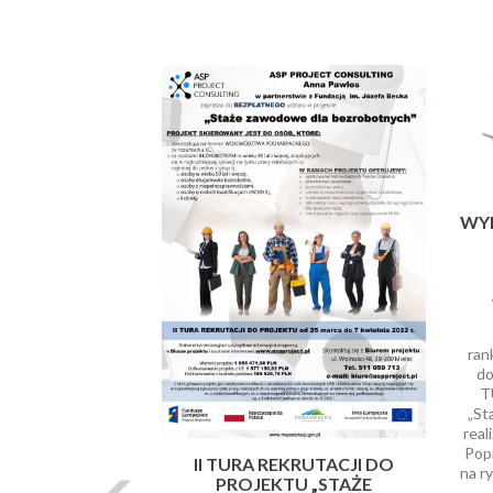
Poprzednie
WYN
ran
do
T
„St
real
Pop
II TURA REKRUTACJI DO
na r
PROJEKTU „STAŻE