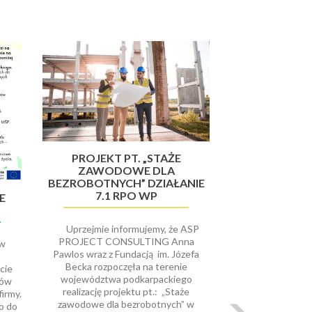
Dalej
PROJEKT PT. „STAŻE
ZAWODOWE DLA
BEZROBOTNYCH” DZIAŁANIE
7.1 RPO WP
E
Uprzejmie informujemy, że ASP
PROJECT CONSULTING Anna
ów
Pawlos wraz z Fundacją im. Józefa
Becka rozpoczęła na terenie
cie
województwa podkarpackiego
rów
realizację projektu pt.: „Staże
irmy.
zawodowe dla bezrobotnych” w
o do