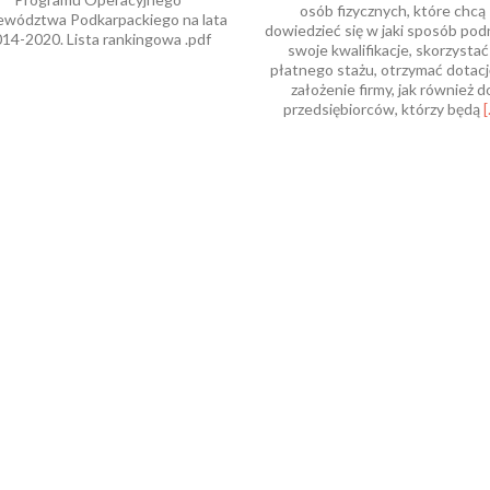
osób fizycznych, które chcą
wództwa Podkarpackiego na lata
dowiedzieć się w jaki sposób pod
14-2020. Lista rankingowa .pdf
swoje kwalifikacje, skorzystać
płatnego stażu, otrzymać dotacj
założenie firmy, jak również d
przedsiębiorców, którzy będą
[
a
F
E
P