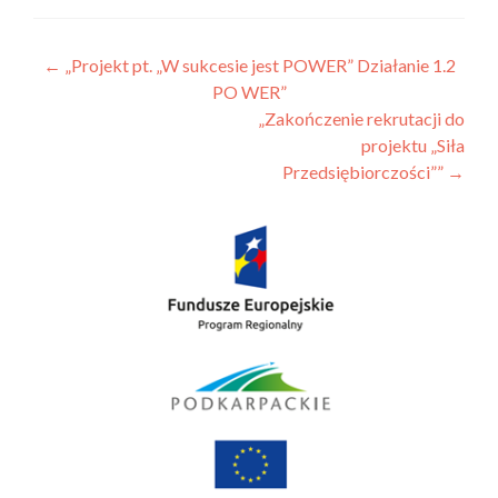
Nawigacja
←
„Projekt pt. „W sukcesie jest POWER” Działanie 1.2
PO WER”
wpisu
„Zakończenie rekrutacji do
projektu „Siła
Przedsiębiorczości””
→