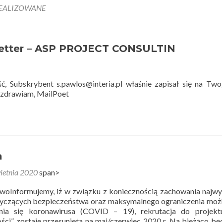
more
REALIZOWANE
about
Proje
pt.
„W
letter – ASP PROJECT CONSULTIN
sukce
jest
POW
Dział
ć, Subskrybent s.pawlos@interia.pl właśnie zapisał się na Twoj
1.2
zdrawiam, MailPoet
PO
WER
a
ietnia 2020
span>
woInformujemy, iż w związku z koniecznością zachowania najw
yczących bezpieczeństwa oraz maksymalnego ograniczenia moż
ania się koronawirusa (COVID – 19), rekrutacja do projektu
ści” zostaje przesunięta na maj/czerwiec 2020 r. Na bieżąco b