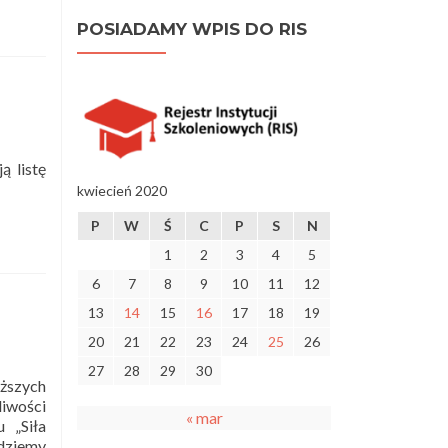
POSIADAMY WPIS DO RIS
kt
sie
ER”
anie
ą listę
kwiecień 2020
P
W
Ś
C
P
S
N
1
2
3
4
5
6
7
8
9
10
11
12
13
14
15
16
17
18
19
20
21
22
23
24
25
26
27
28
29
30
yższych
liwości
« mar
 „Siła
ędziemy