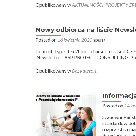
Opublikowany w
AKTUALNOŚCI
,
PROJEKTY Z
Nowy odbiorca na liście News
Posted on
16 kwietnia 2020
span>
Content-Type: text/html; charset=us-ascii Cześ
’Newsletter – ASP PROJECT CONSULTING’ Po
Opublikowany w
Bez kategorii
Informacj
Posted on
14 kw
Szanowni Państ
standardów dot
rozprzestrzeni
Przedsiębiorczo