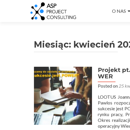
Przejdź
do
O NAS
treści
Miesiąc:
kwiecień 20
Projekt pt
WER
Posted on
25 kw
LOOTUS Joanna
Pawlos rozpocz
sukcesie jest 
rynku pracy, 
Okres realizac
operacyjny Wie