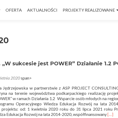
OFERTA
AKTUALNOŚCI
PROJEKTY REALIZOWANE
20
. „W sukcesie jest POWER” Działanie 1.2 
ietnia 2020
span>
 Jędrzejowska w partnerstwie z ASP PROJECT CONSULTIN
yna na terenie województwa podkarpackiego realizację proje
POWER” w ramach Działania 1.2 Wsparcie osób młodych na regi
Programu Operacyjnego Wiedza Edukacja Rozwój na lata 2014
ji projektu: od: 1 kwietnia 2020 roku do 31 lipca 2021 roku 
Read
dza Edukacja Rozwój na lata 2014-2020, współfinansowany
[…]