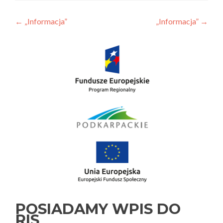
Nawigacja
←
„Informacja”
„Informacja”
→
wpisu
POSIADAMY WPIS DO
RIS