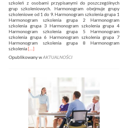
szkoleń z osobami przypisanymi do poszczególnych
grup szkoleniowych. Harmonogram obejmuje grupy
szkoleniowe od 1 do 9. Harmonogram szkolenia grupa 1
Harmonogram szkolenia grupa 2 Harmonogram
szkolenia grupa 3 Harmonogram szkolenia grupa 4
Harmonogram szkolenia grupa 5 Harmonogram
szkolenia grupa 6 Harmonogram szkolenia grupa 7
Harmonogram szkolenia grupa 8 Harmonogram
Read
szkolenia
[…]
more
Opublikowany w
AKTUALNOŚCI
about
Harmonogram
szkoleń
grupy
od
1
do
9
–
„Siła
Przedsiębiorczości”