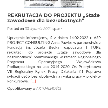
REKRUTACJA DO PROJEKTU „Staże
zawodowe dla bezrobotnych”
Posted on
30 stycznia 2021
span>
Uprzejmie informujemy, iż z dniem 14.02.2022 r. ASP
PROJECT CONSULTING Anna Pawlos w partnerstwie z
Fundacją im. Józefa Becka rozpoczyna I TURĘ
rekrutacji do projektu „Staże zawodowe dla
bezrobotnych” realizowanego w ramach Regionalnego
Programu Operacyjnego Województwa
Podkarpackiego na lata 2014-2020, Oś Priorytetowa
VII Regionalny Rynek Pracy, Działania 7.1 Poprawa
sytuacji osób bezrobotnych na rynku pracy – projekty
Read
konkursowe.
[…]
more
Opublikowany w
AKTUALNOŚCI
about
REKRUTACJA
DO
PROJEKTU