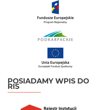
„Staże
zawodowe
dla
bezrobotnych”
POSIADAMY WPIS DO
RIS